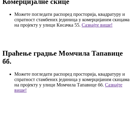
Комерцијалне скице
Можете погледати распоред просторија, квадратуру и
спратност стамбених јединица у комерцијаним скицама
на пројекту у улици Кисачка 55.
Сазнајте више!
Праћење градње Момчила Тапавице
бб.
Можете погледати распоред просторија, квадратуру и
спратност стамбених јединица у комерцијаним скицама
на пројекту у улици Момчила Тапавице бб.
Сазнајте
више!