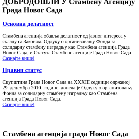
ДОБРОДОШЛИ У
Стамбену Агенцију
Града Новог Сада
Основна делатност
Стамбена агенција обавља делатност од јавног интереса у
складу са Законом. Одлуку о организовању Фонда за
солидарну стамбену изградњу као Стамбена агенција Града
Новог Сада, и Статута Стамбене агенције Града Новог Сада.
Сазнајте више!
Правни статус
Скупштина Града Новог Сада на XXXIII седници одржаној
29. децембра 2010. године, донела је Одлуку о организовању
Фонда за солидарну стамбену изградњу као Стамбена
агенција Града Новог Сада.
Сазнајте више!
Стамбена агенција града Новог Сада