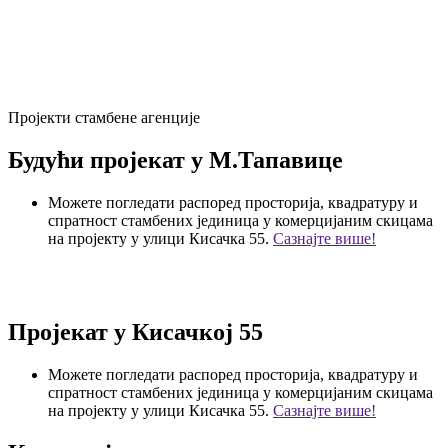
Пројекти стамбене агенције
Будући пројекат у М.Тапавице
Можете погледати распоред просторија, квадратуру и
спратност стамбених јединица у комерцијаним скицама
на пројекту у улици Кисачка 55.
Сазнајте више!
Пројекат у Кисачкој 55
Можете погледати распоред просторија, квадратуру и
спратност стамбених јединица у комерцијаним скицама
на пројекту у улици Кисачка 55.
Сазнајте више!