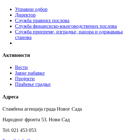
Управни одбор
Директор
Служба правних послова
Служба финансиско-књиговодствених послова
Служба припреме, изградње, наџора и одржавања
станова
Активности
Вести
Јавне набавке
Пројекти
Праћење градње
Адреса
Стамбена агенција града Новог Сада
Народног фронта 53. Нови Сад
Tel: 021 453 053